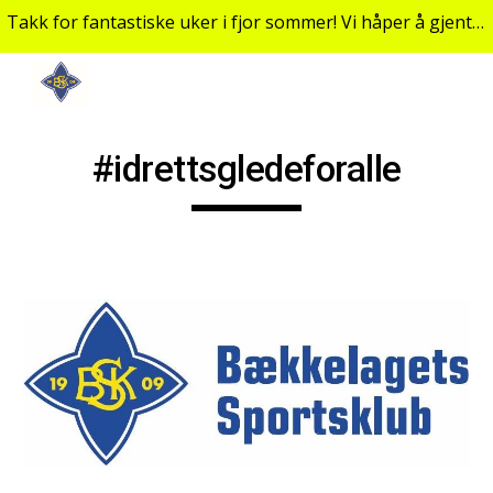
Takk for fantastiske uker i fjor sommer! Vi håper å gjenta suksessen sommeren 2022.
Skip to main content
Skip to navigation
#idrettsgledeforalle